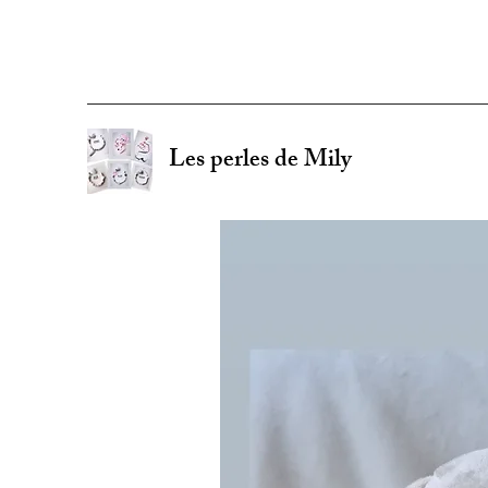
Les perles de Mily