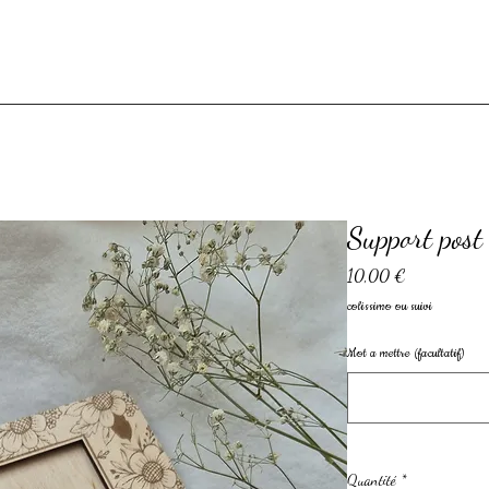
Support post 
Prix
10,00 €
colissimo ou suivi
Mot a mettre (facultatif)
Quantité
*