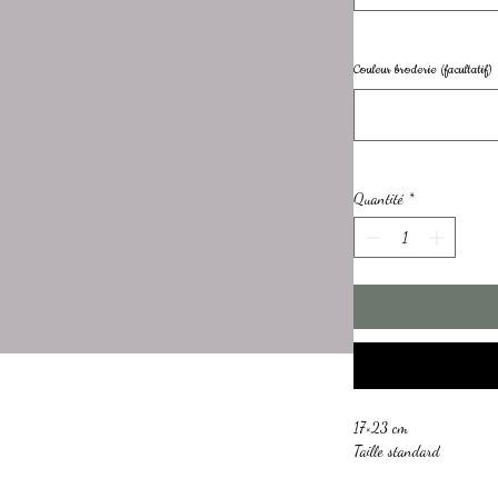
Couleur broderie (facultatif)
Quantité
*
17×23 cm
Taille standard