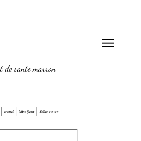
et de sante marron
animal
lettre fleuri
Lettre ourson