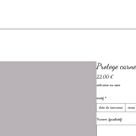
Protege carn
Prix
22,00 €
colissimo ou suivi
motif
*
date de naissance
coeur
Prenom (facultatif)